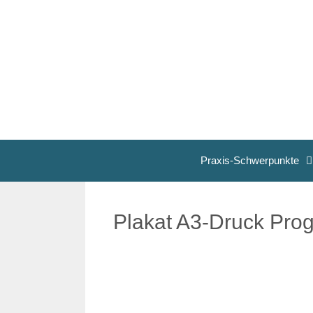
Zum
Inhalt
springen
Praxis-Schwerpunkte
Plakat A3-Druck Pro