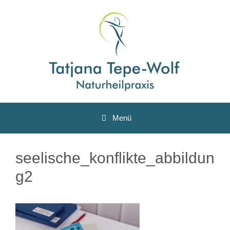
Zum
Inhalt
springen
Menü
seelische_konflikte_abbildun
g2